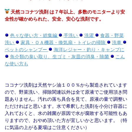
天然ココナツ洗剤 は７年以上、多数のモニターより安
全性が確かめられた、安全、安心な洗剤です。
色々な使い方・総集編
手洗い
洗濯
食器・野菜
洗い
家具・ＯＡ機器・換気扇・トイレの掃除
洗車
ペットのシャンプー
海洋レジャー・釣り・キャンプに
魚介類の臭い取り、生ゴミ・灰皿の消臭・除菌
こん
な使い方も
ココナツ洗剤は天然ヤシ油１００％から製造されています
ので、野菜洗い、掃除関連以外は全て原液でご使用頂き問
題ありません。汚れの落ち具合を見て、原液の量で調整い
ただければと思います。水で希釈した洗剤を小分け容器に
入れておくと、水の雑菌が原因で水が腐敗する可能性もあ
りますので、おやめ頂いた方が宜しいかと思います。（特
に気温の上がる夏場はご注意ください）