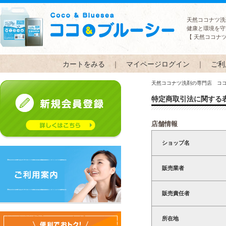
天然ココナツ洗
健康と環境を守
【 天然ココナ
カートをみる
｜
マイページログイン
｜
ご利
天然ココナツ洗剤の専門店 コ
特定商取引法に関する
店舗情報
ショップ名
販売業者
販売責任者
所在地