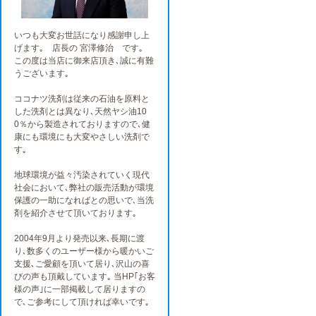
いつも大変お世話になり感謝申し上
げます｡ 店長の 宮澤修治 です｡
この度は当店に御来店頂き､誠に有難
うございます｡
ココナツ洗剤は従来の石油を原料と
した洗剤とは異なり､天然ヤシ油10
0％から製造されておりますので､健
康にも環境にも大変やさしい洗剤で
す｡
地球環境が益々汚染されていく現代
社会において､弊社の販売活動が環境
保護の一助になればとの思いで､当洗
剤を紹介させて頂いております｡
2004年9月より発売以来､長期に渡
り､数多くのユーザー様から暖かいご
支援､ご愛顧を頂いて居り､沢山の喜
びの声も頂戴しています｡ 当HP｢お客
様の声｣に一部掲載して居りますの
で､ご参考にして頂ければ幸いです｡