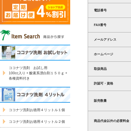
電話番号
FAX番号
メールアドレス
ホームページ
ココナツ洗剤 お試し用
取扱商品
100cc入り + 酸素系漂白剤１５０ｇ +
各種資料付き
許認可・資格
販売数量
ココナツ洗剤お徳用４リットル１個
商品代金以外の必要料金
ココナツ洗剤お徳用４リットル２個