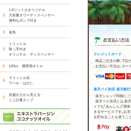
1.8リットルオリジナル
大容量タワーディスペンサー
便利なポンプ付き
金魚
１リットル
取っ手付き
クレジットカード
オリジナル・ディスペンサー
･商品ご注文の際､下記
100cc 携帯用ボトル
･お支払い方法は､カー
４リットル缶
ラベル・はがし
楽天ペイ決済･楽天銀行
目盛が上から見える・
･楽天ショップ同様にご
ミニ計量カップ
･楽天ペイ決済とは,楽
トでも｢あんしん｣｢簡
きるサービスです｡お
を貯めることも使うこ