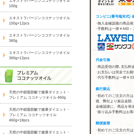
エキストラバージンココナッツオイル
100g
コンビニ(番号端末式)･
エキストラバージンココナッツオイル
100g×12pcs
･御入金確認後の商品発
･手数料は一律￥440
エキストラバージンココナッツオイル
360g
エキストラバージンココナッツオイル
360g×12pcs
代金引換
･商品受領の際､支払料
･お支払いは現金でお願
･代引手数料は一律￥3
銀行振込
天然の中鎖脂肪酸で健康ダイエット・
･初めてのご注文の方は
プレミアム ココナッツオイル 460g
後、弊社より振込金額
金確認後に、商品を発
天然の中鎖脂肪酸で健康ダイエット・
･振り込み手数料はお客
プレミアム ココナッツオイル
460g×18pcs
郵便振替
･初めてのご注文の方は
天然の中鎖脂肪酸で健康ダイエット・