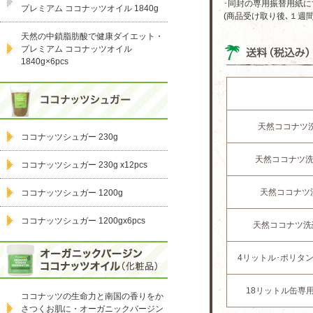
･同封の専用振替用紙に
プレミアム ココナッツオイル 1840g
(商品受け取り後､１週
天然の中鎖脂肪酸で健康ダイエット・
プレミアム ココナッツオイル
1840g×6pcs
天然ココナツ
ココナッツシュガー 230g
天然ココナツ洗
ココナッツシュガー 230g x12pcs
天然ココナツ
ココナッツシュガー 1200g
ココナッツシュガー 1200gx6pcs
天然ココナツ洗
4リットル･ポリタ
18リットル缶専
ココナッツの生命力と南国の香りをか
さつくお肌に・オーガニックバージン