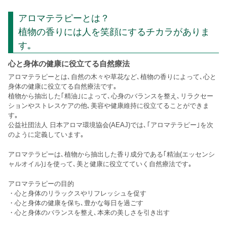
アロマテラピーとは？
植物の香りには人を笑顔にするチカラがありま
す｡
心と身体の健康に役立てる自然療法
アロマテラピーとは､自然の木々や草花など､植物の香りによって､心と
身体の健康に役立てる自然療法です｡
植物から抽出した｢精油｣によって､心身のバランスを整え､リラクセー
ションやストレスケアの他､美容や健康維持に役立てることができま
す｡
公益社団法人 日本アロマ環境協会(AEAJ)では､｢アロマテラピー｣を次
のように定義しています｡
アロマテラピーは､植物から抽出した香り成分である｢精油(エッセンシ
ャルオイル)｣を使って､美と健康に役立てていく自然療法です｡
アロマテラピーの目的
・心と身体のリラックスやリフレッシュを促す
・心と身体の健康を保ち､豊かな毎日を過ごす
・心と身体のバランスを整え､本来の美しさを引き出す