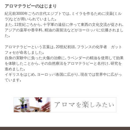
アロマテラピーのはじまり
紀元前3000年ごろの古代エジプトでは､ミイラを作るために没薬(ミル
ラ)などが用いられていました｡
また､11世紀ごろから､十字軍の遠征に伴って東西の文化交流が促され､
アジアの薬草や香辛料､精油の蒸留法などがヨーロッパに伝播されまし
た｡
アロマテラピーという言葉は､20世紀初頭､フランスの化学者 ガット
フォセが命名しました｡
自身の実験中に負った火傷の治療に､ラベンダーの精油を使用して効果
を体験したことから､その自然療法をアロマテラピーと名付け､研究を
進めました｡
イギリスをはじめ､ヨーロッパ各国に広がり､現在では世界中に広がっ
ています｡