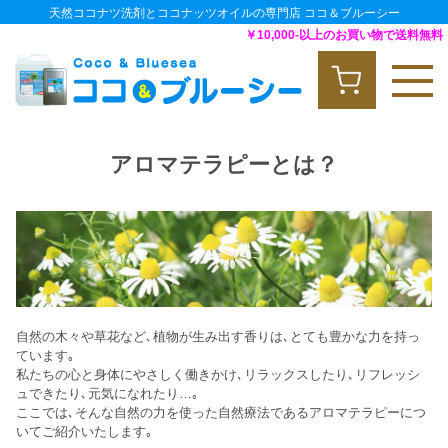
天然ココナツ洗剤とココナッツオイルの専門店 ココ＆ブルーシー
￥10,000-以上のお買い物で送料無料
アロマテラピーとは？
自然の木々や草花など､植物が生み出す香りは､とても豊かな力を持っ
ています｡
私たちの心と身体にやさしく働きかけ､リラックスしたり､リフレッシ
ュできたり､元気になれたり…｡
ここでは､そんな自然の力を使った自然療法であるアロマテラピーにつ
いてご紹介いたします｡