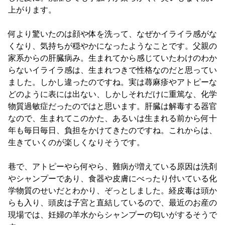
上がります。
何より驚いたのは顔や体を洗って、なぜかイライラ感がな
くなり、気持ちが穏やかになったようなことです。父親の
家系からの肝臓病み。生まれてから感じていたわけのわか
らないイライラ感は、生まれつきで性格なのだと思ってい
ました。しかし違ったのですね。実は蕁麻疹やアトピーな
どのように表には出ない、しかしそれだけに重篤な、化学
物質過敏症だったのではと思います。肝臓は解毒する器官
なので、生まれてこのかた、あるいは生まれる前から何十
年も毎日毎日、負担をかけてきたのですね。これからは、
生きていくのが楽しくなりそうです。
巷で、アトピーやら何やら、難病が増えている原因は洗剤
やシャンプーであり、食器や皮膚にべったり付いている化
学物質のせいだとわかり、ぞっとしました。経皮毒は頭か
らも入り、頭皮は子宮と直結しているので、最近のお産の
現場では、妊婦の羊水からシャンプーの匂いがするそうで