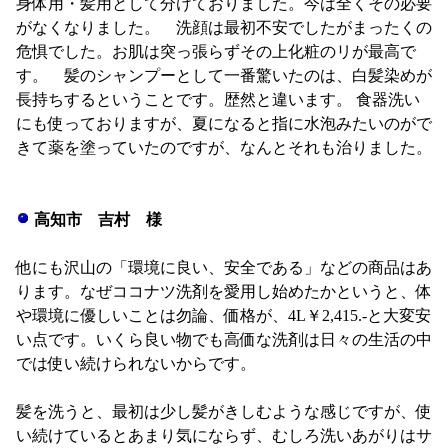
身体用・髪用として分けておりました。今は全くその必要
がなくなりました。 洗顔は最初不安でしたがまったくの
危惧でした。お肌は突っ張らずその上化粧のリが最高で
す。 髪のシャンプーとして一番驚いたのは、白髪染めが
長持ちするということです。歴然と違います。 食器洗い
にも使っておりますが、夏になると指に水泡みたいのがで
きて薬を塗っていたのですが、なんとそれも治りました。
高知市 吉村 様
他にも沢山の「環境に良い、安全である」などの商品はあ
ります。なぜココナツ洗剤を愛用し始めたかというと、体
や環境に優しいことは勿論、価格が、4L￥2,415.-と大変安
い点です。いくら良い物でも高価な洗剤は日々の生活の中
では使い続けられないからです。
髪を洗うと、最初は少し髪がきしむような感じですが、使
い続けているとあまり気にならず、むしろ洗いあがりはサ