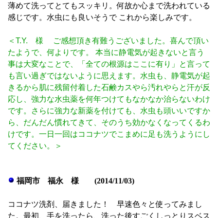
薄めて洗ってとてもスッキリ。何故か心まで洗われている
感じです。水虫にも良いそうで これから楽しみです。
＜T.Y. 様 ご感想頂き有難うございました。喜んで頂い
たようで、何よりです。 本当に静電気が起きないと言う
事は大変なことで、「全ての根源はここに有り」と言って
も言い過ぎではないように思えます。水虫も、静電気が起
きるから肌に残留付着した石鹸カスやら汚れやらと汗が反
応し、強力な水虫薬を何年つけてもなかなか治らないわけ
です。さらに強力な新薬を付けても、水虫も頭いいですか
ら、だんだん慣れてきて、そのうち効かなくなってくるわ
けです。一日一回はココナツでこまめに足も洗うようにし
てください。＞
福岡市 福永 様 (2014/11/03)
ココナツ洗剤、届きました！ 早速色々と使ってみまし
た。最初、手を洗ったら、洗った後すごくしっとりスベス