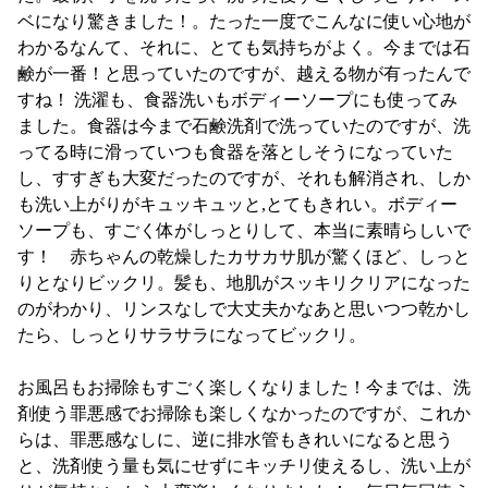
ベになり驚きました！。たった一度でこんなに使い心地が
わかるなんて、それに、とても気持ちがよく。今までは石
鹸が一番！と思っていたのですが、越える物が有ったんで
すね！ 洗濯も、食器洗いもボディーソープにも使ってみ
ました。食器は今まで石鹸洗剤で洗っていたのですが、洗
ってる時に滑っていつも食器を落としそうになっていた
し、すすぎも大変だったのですが、それも解消され、しか
も洗い上がりがキュッキュッと,とてもきれい。ボディー
ソープも、すごく体がしっとりして、本当に素晴らしいで
す！ 赤ちゃんの乾燥したカサカサ肌が驚くほど、しっと
りとなりビックリ。髪も、地肌がスッキリクリアになった
のがわかり、リンスなしで大丈夫かなあと思いつつ乾かし
たら、しっとりサラサラになってビックリ。
お風呂もお掃除もすごく楽しくなりました！今までは、洗
剤使う罪悪感でお掃除も楽しくなかったのですが、これか
らは、罪悪感なしに、逆に排水管もきれいになると思う
と、洗剤使う量も気にせずにキッチリ使えるし、洗い上が