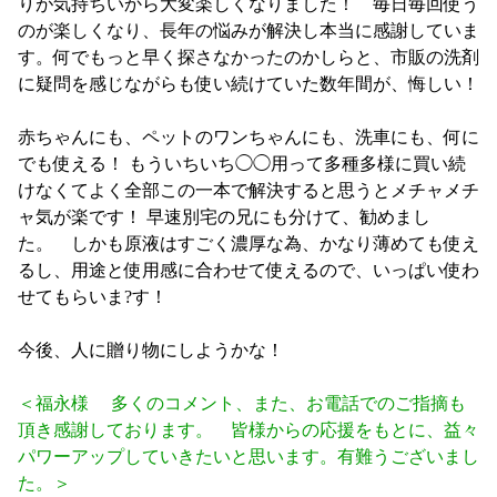
りが気持ちいから大変楽しくなりました！ 毎日毎回使う
のが楽しくなり、長年の悩みが解決し本当に感謝していま
す。何でもっと早く探さなかったのかしらと、市販の洗剤
に疑問を感じながらも使い続けていた数年間が、悔しい！
赤ちゃんにも、ペットのワンちゃんにも、洗車にも、何に
でも使える！ もういちいち◯◯用って多種多様に買い続
けなくてよく全部この一本で解決すると思うとメチャメチ
ャ気が楽です！ 早速別宅の兄にも分けて、勧めまし
た。 しかも原液はすごく濃厚な為、かなり薄めても使え
るし、用途と使用感に合わせて使えるので、いっぱい使わ
せてもらいま?す！
今後、人に贈り物にしようかな！
＜福永様 多くのコメント、また、お電話でのご指摘も
頂き感謝しております。 皆様からの応援をもとに、益々
パワーアップしていきたいと思います。有難うございまし
た。＞