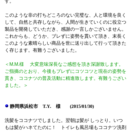
す。
このような非の打ちどころのない完璧な、人と環境を良く
して、自然と共存しながら、人間が生きていくのに役立つ
製品を開発していただき、感謝の一言しかございません。
これからも、どうか、ブレずに姿勢を貫いて頂き、末長く
このような素晴らしい商品を世に送り出して行って頂きた
く存じます。有難うございました。
＜M.M.様 大変意味深長なご感想を頂き深謝致します。
ご指摘のとおり、今後もブレずにコツコツと現在の姿勢を
貫き、ココナツの普及活動に精進致します。有難うござい
ました。＞
静岡県浜松市 T.Y. 様 (2015/01/30)
洗髪をココナツでしました。翌朝は髪が しっとり。いつ
もは髪がハネてたのに！ トイレも風呂場もココナツ洗剤