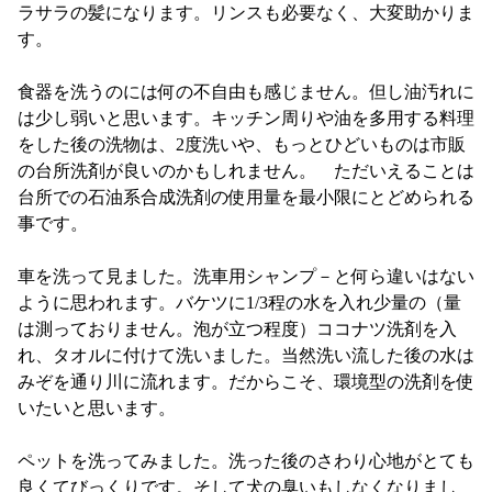
ラサラの髪になります。リンスも必要なく、大変助かりま
す。
食器を洗うのには何の不自由も感じません。但し油汚れに
は少し弱いと思います。キッチン周りや油を多用する料理
をした後の洗物は、2度洗いや、もっとひどいものは市販
の台所洗剤が良いのかもしれません。 ただいえることは
台所での石油系合成洗剤の使用量を最小限にとどめられる
事です。
車を洗って見ました。洗車用シャンプ－と何ら違いはない
ように思われます。バケツに1/3程の水を入れ少量の（量
は測っておりません。泡が立つ程度）ココナツ洗剤を入
れ、タオルに付けて洗いました。当然洗い流した後の水は
みぞを通り川に流れます。だからこそ、環境型の洗剤を使
いたいと思います。
ペットを洗ってみました。洗った後のさわり心地がとても
良くてびっくりです。そして犬の臭いもしなくなりまし