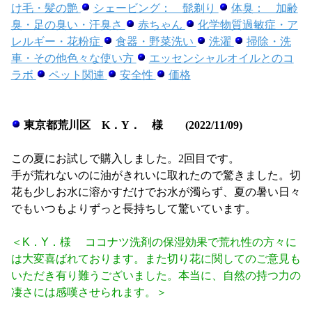
け毛・髪の艶
シェービング： 髭剃り
体臭： 加齢
臭・足の臭い・汗臭さ
赤ちゃん
化学物質過敏症・ア
レルギー・花粉症
食器・野菜洗い
洗濯
掃除・洗
車・その他色々な使い方
エッセンシャルオイルとのコ
ラボ
ペット関連
安全性
価格
東京都荒川区 K．Y． 様 (2022/11/09)
この夏にお試しで購入しました。2回目です。
手が荒れないのに油がきれいに取れたので驚きました。切
花も少しお水に溶かすだけでお水が濁らず、夏の暑い日々
でもいつもよりずっと長持ちして驚いています。
＜K．Y．様 ココナツ洗剤の保湿効果で荒れ性の方々に
は大変喜ばれております。また切り花に関してのご意見も
いただき有り難うございました。本当に、自然の持つ力の
凄さには感嘆させられます。＞