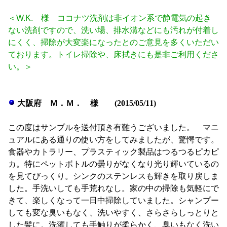
＜W.K. 様 ココナツ洗剤は非イオン系で静電気の起き
ない洗剤ですので、洗い場、排水溝などにも汚れが付着し
にくく、掃除が大変楽になったとのご意見を多くいただい
ております。トイレ掃除や、床拭きにも是非ご利用くださ
い。＞
大阪府 Ｍ．Ｍ． 様 (2015/05/11)
この度はサンプルを送付頂き有難うございました。 マニ
ュアルにある通りの使い方をしてみましたが、驚愕です。
食器やカトラリー、プラスティック製品はつるつるピカピ
カ。特にペットボトルの曇りがなくなり光り輝いているの
を見てびっくり。シンクのステンレスも輝きを取り戻しま
した。手洗いしても手荒れなし。家の中の掃除も気軽にで
きて、楽しくなって一日中掃除していました。シャンプー
しても変な臭いもなく、洗いやすく、さらさらしっとりと
した髪に。洗濯しても手触りが柔らかく、臭いもなく洗い