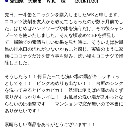
愛知県 大府市 W.K. 様 (2018/11/20)
先日、一斗缶とコックンを購入しましたWKと申します。
ココナツ洗剤を友人から教えてもらったのが数ヶ月前でし
た。はじめはハンドソープや体を洗うだけ、その後シャン
プーでも使いだしました。そんな頃改めてHPを拝見し
て、掃除での素晴らしい効果を見た時に、そういえばお風
呂の排水口の汚れが少ないかも…と感じ、実験のように家
族にココナツだけを使う事を頼み、洗い場もココナツで掃
除しました。
そうしたら！！ 何日たっても洗い場の隅がキュッキュッ
としてる！！ ピンクぬめりも出ない！！ 台所のシンク
を洗ってみるとピッカピカ！ 洗濯に使えば内蔵の糸くず
取りがすっかりキレイに！ お風呂の洗い場がヌルっとな
らないのは衝撃です！ マンションで窓が無いので本当に
ありがたいです！
素晴らしい商品をありがとうございます！！