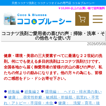
天然ココナツ洗剤とココナッツオイルの専門店 ココ＆ブルーシー
￥10,000-以上のお買い物で送料無料
ココナツ洗剤ご愛用者の喜びの声：掃除・洗車・そ
の他色々な使い方
2026/05/06
健康・環境・美容の三大要素すべてに最適な２２世紀の洗
剤。何にでも使える多目的洗剤はココナツ洗剤だけです。
全国各地から届く御愛用者の皆様の沢山の喜びの声が、私
たちの何よりの励みになります。他の方々の為にも、皆様
のご感想をドシ・ドシお寄せ下さい。
総集編
総集編２
環境編： ヘドロ・排水溝の臭い
健康： 尋常性乾癬・敏感肌・乾燥肌・肌荒れ・手荒
れ・アトピー・手湿疹・水虫
健康： 洗髪・育毛・抜