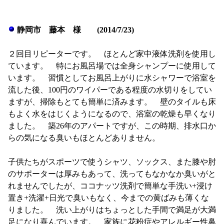
静岡市 藤本 様 (2014/7/23)
２回目リピーターです。 ほとんど家中液体洗剤を使用し
ています。 特にお風呂場では全身シャンプーに使用して
います。 習慣としてお風呂上がりに水シャワーで浴室を
流した後、100円のワイパーである程度の水切りをしてい
ますが、掃除もとても簡単に済みます。 壁のタイルも床
もよく水をはじくようになるので、浴室の乾燥も早くなり
ました。 築26年のアパートですが、この時期、排水口か
らの気になる臭いもほとんどありません。
子供たちがスポーツで使うシャツ、ソックス、また膝や肘
のサポーターは厚みもあって、洗ってもなかなか臭いがと
れませんでしたが、ココナッツ洗剤で簡単な手洗い+浸け
置き+洗濯+日光で臭いもなく、今までの黄ばみも薄くな
りました。 洗い上がりはちょっとした手間で満足が大満
足になり喜んでいます。 家族に花粉症やアレルギー性鼻