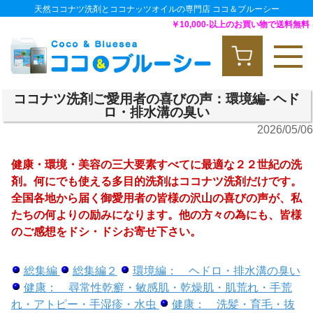
天然ココナツ洗剤とココナッツオイルの専門店 ココ＆ブルーシー
￥10,000-以上のお買い物で送料無料
ココナツ洗剤ご愛用者の喜びの声：環境編- ヘド
ロ・排水溝の臭い
2026/05/06
健康・環境・美容の三大要素すべてに最適な２２世紀の洗
剤。何にでも使える多目的洗剤はココナツ洗剤だけです。
全国各地から届く御愛用者の皆様の沢山の喜びの声が、私
たちの何よりの励みになります。他の方々の為にも、皆様
のご感想をドシ・ドシお寄せ下さい。
総集編
総集編２
環境編： ヘドロ・排水溝の臭い
健康： 尋常性乾癬・敏感肌・乾燥肌・肌荒れ・手荒
れ・アトピー・手湿疹・水虫
健康： 洗髪・育毛・抜