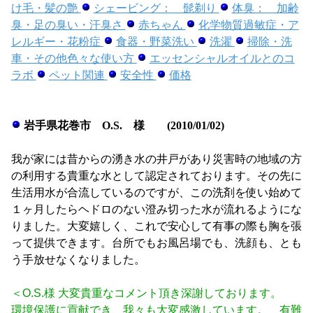
け毛・髪の艶
シェービング： 髭剃り
体臭： 加齢
臭・足の臭い・汗臭さ
赤ちゃん
化学物質過敏症・ア
レルギー・花粉症
食器・野菜洗い
洗濯
掃除・洗
車・その他色々な使い方
エッセンシャルオイルとのコ
ラボ
ペット関連
安全性
価格
岩手県花巻市 O.S. 様 (2010/01/02)
我が家には昔からの湧き水の井戸があり災害時の地域の方
の利用する貴重な水として認定されております。その先に
生活用水が合流しているのですが、この洗剤を使い始めて
１ヶ月したらヘドロのない澄み切った水が流れるようにな
りました。大変嬉しく、これで安心して有事の際も胸を張
って提供できます。台所でもお風呂場でも、洗顔も、とも
う手放せなくなりました。
＜O.S.様 大変貴重なコメント頂き深謝しております。
環境保護に貢献でき、我々も大変感激しています。 有難