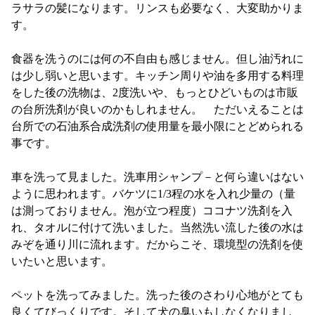
ラサラの髪になります。リンスも必要なく、大変助かりま
す。
食器を洗うのには何の不自由も感じません。但し油汚れに
は少し弱いと思います。キッチン周りや油を多用する料理
をした後の洗物は、2度洗いや、もっとひどいものは市販
の台所洗剤が良いのかもしれません。 ただいえることは
台所での石油系合成洗剤の使用量を最小限にとどめられる
事です。
車を洗って見ました。洗車用シャンプ－と何ら違いはない
ように思われます。バケツに1/3程の水を入れ少量の（量
は測っておりません。泡が立つ程度）ココナツ洗剤を入
れ、タオルに付けて洗いました。当然洗い流した後の水は
みぞを通り川に流れます。だからこそ、環境型の洗剤を使
いたいと思います。
ペットを洗ってみました。洗った後のさわり心地がとても
良くてびっくりです。そして犬の臭いもしなくなりまし