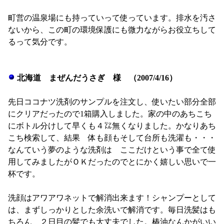
町営の温泉場にも持っていって使っています。排水を汚さ
ないから、この町の環境保護にも微力ながらお役立ちして
るって気分です。
北海道 まぜんだうさぎ 様 （2007/4/16）
先日ココナツ洗剤のサンプルを注文し、使いたい部分全部
にクリアだったので1箱購入しました。家の中のあちこち
にボトル分けして早くも４㍑無くなりました。かなりあち
こち検索して、結果 体も顔もそして台所も洗濯も・・・
なんていう夢のような洗剤は ここだけという事で全て使
用してみましたがＯＫだったのでとにかく嬉しい思いで一
杯です。
洗顔はアワアワネットで解消出来ます！シャンプーとして
は、まずしっかりとした余洗いで解消です。毎日洗髪はも
ちろん ２日目の髪でも大丈夫でした。椿油なんかがいい