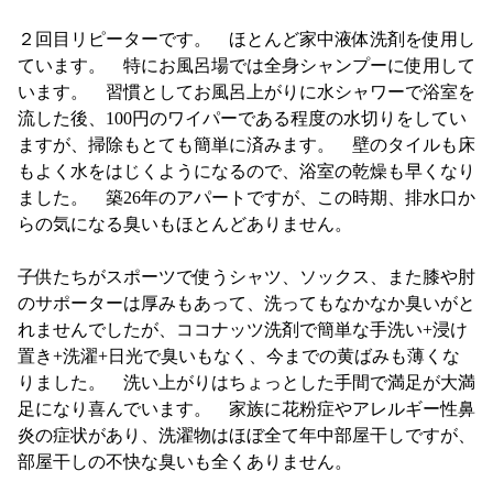
２回目リピーターです。 ほとんど家中液体洗剤を使用し
ています。 特にお風呂場では全身シャンプーに使用して
います。 習慣としてお風呂上がりに水シャワーで浴室を
流した後、100円のワイパーである程度の水切りをしてい
ますが、掃除もとても簡単に済みます。 壁のタイルも床
もよく水をはじくようになるので、浴室の乾燥も早くなり
ました。 築26年のアパートですが、この時期、排水口か
らの気になる臭いもほとんどありません。
子供たちがスポーツで使うシャツ、ソックス、また膝や肘
のサポーターは厚みもあって、洗ってもなかなか臭いがと
れませんでしたが、ココナッツ洗剤で簡単な手洗い+浸け
置き+洗濯+日光で臭いもなく、今までの黄ばみも薄くな
りました。 洗い上がりはちょっとした手間で満足が大満
足になり喜んでいます。 家族に花粉症やアレルギー性鼻
炎の症状があり、洗濯物はほぼ全て年中部屋干しですが、
部屋干しの不快な臭いも全くありません。